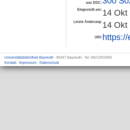
300 So
aus DDC:
Eingestellt am:
14 Okt
Letzte Änderung:
14 Okt
https:/
URI:
Universitätsbibliothek Bayreuth
- 95447 Bayreuth - Tel. 0921/553450
Kontakt
-
Impressum
-
Datenschutz