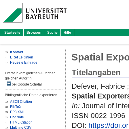
Startseite
Browsen
Suche
Hilfe
Kontakt
Spatial Expo
ERef Leitlinien
Neueste Einträge
Titelangaben
Literatur vom gleichen Autor/der
gleichen Autor*in
Defever, Fabrice
bei Google Scholar
Spatial Exporter
Bibliografische Daten exportieren
ASCII Citation
In:
Journal of Inte
BibTeX
EP3 XML
ISSN 0022-1996
EndNote
HTML Citation
DOI:
https://doi.
Multiline CSV