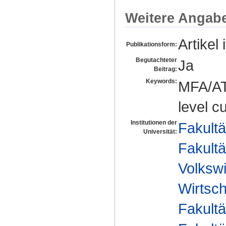
Weitere Angab
Artikel 
Publikationsform:
Begutachteter
Ja
Beitrag:
Keywords:
MFA/ATC
level c
Institutionen der
Fakultä
Universität:
Fakultä
Volkswi
Wirtsc
Fakultä