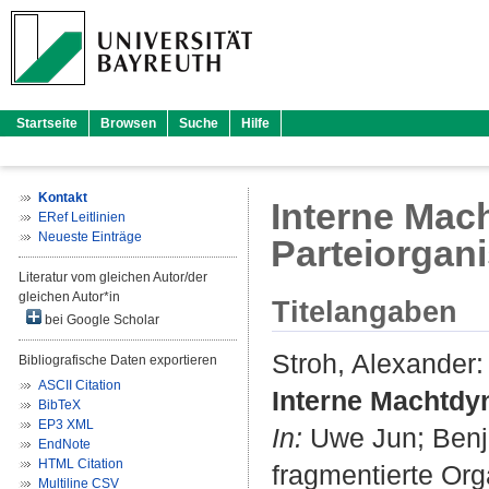
Startseite
Browsen
Suche
Hilfe
Kontakt
Interne Mac
ERef Leitlinien
Neueste Einträge
Parteiorgan
Literatur vom gleichen Autor/der
gleichen Autor*in
Titelangaben
bei Google Scholar
Stroh, Alexander
:
Bibliografische Daten exportieren
ASCII Citation
Interne Machtdyn
BibTeX
EP3 XML
In:
Uwe Jun; Benja
EndNote
HTML Citation
fragmentierte Or
Multiline CSV