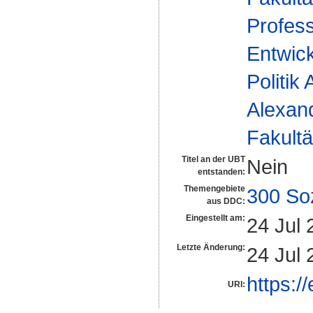
Profess
Entwick
Politik
Alexan
Fakultä
Titel an der UBT
Nein
entstanden:
Themengebiete
300 So
aus DDC:
Eingestellt am:
24 Jul 
Letzte Änderung:
24 Jul 
https:/
URI: