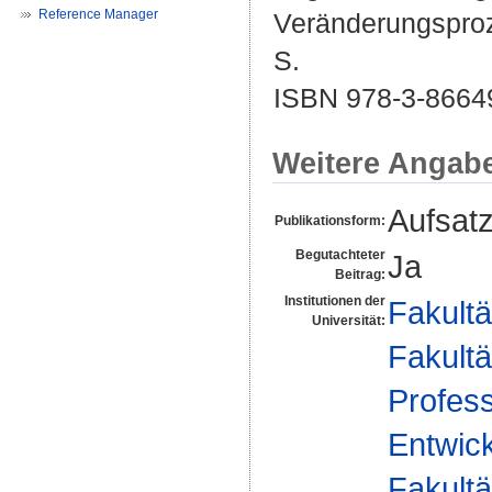
Reference Manager
Veränderungsproze
S.
ISBN 978-3-8664
Weitere Angab
Aufsat
Publikationsform:
Begutachteter
Ja
Beitrag:
Institutionen der
Fakultä
Universität:
Fakultä
Profess
Entwick
Fakultä