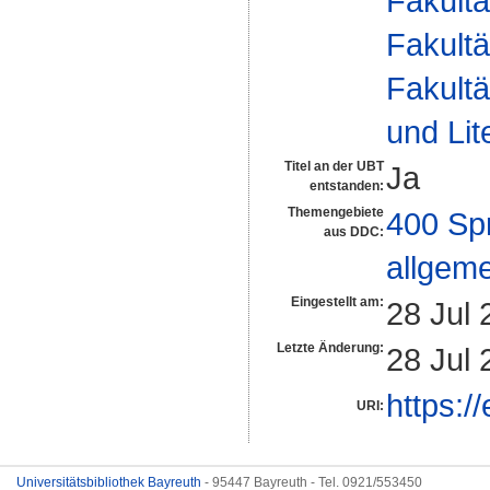
Fakultä
Fakultä
Fakultä
und Lit
Titel an der UBT
Ja
entstanden:
Themengebiete
400 Sp
aus DDC:
allgeme
Eingestellt am:
28 Jul 
Letzte Änderung:
28 Jul 
https:/
URI:
Universitätsbibliothek Bayreuth
- 95447 Bayreuth - Tel. 0921/553450