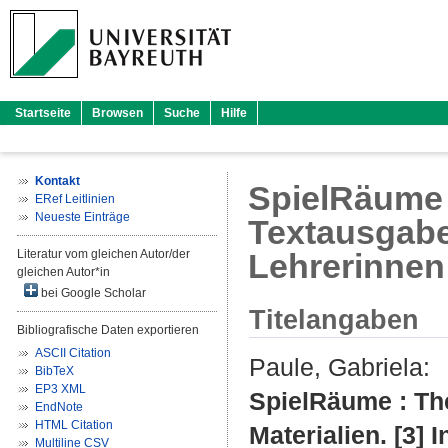
Startseite
Browsen
Suche
Hilfe
Kontakt
SpielRäume :
ERef Leitlinien
Neueste Einträge
Textausgabe 
Literatur vom gleichen Autor/der
Lehrerinnen 
gleichen Autor*in
bei Google Scholar
Titelangaben
Bibliografische Daten exportieren
ASCII Citation
Paule, Gabriela
:
BibTeX
EP3 XML
SpielRäume : The
EndNote
HTML Citation
Materialien. [3] 
Multiline CSV