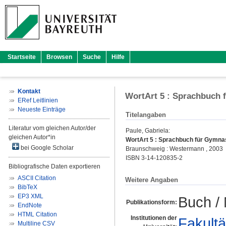
Startseite
Browsen
Suche
Hilfe
Kontakt
WortArt 5 : Sprachbuch 
ERef Leitlinien
Neueste Einträge
Titelangaben
Literatur vom gleichen Autor/der
Paule, Gabriela
:
gleichen Autor*in
WortArt 5 : Sprachbuch für Gymnas
bei Google Scholar
Braunschweig : Westermann , 2003
ISBN 3-14-120835-2
Bibliografische Daten exportieren
ASCII Citation
Weitere Angaben
BibTeX
EP3 XML
Buch /
Publikationsform:
EndNote
HTML Citation
Institutionen der
Fakultä
Multiline CSV