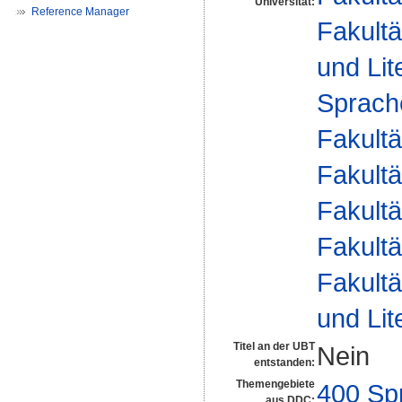
Universität:
Reference Manager
Fakultä
und Lit
Sprache
Fakultä
Fakultä
Fakultä
Fakultä
Fakultä
und Lit
Titel an der UBT
Nein
entstanden:
Themengebiete
400 Sp
aus DDC: