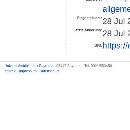
allgeme
Eingestellt am:
28 Jul 
Letzte Änderung:
28 Jul 
https:/
URI:
Universitätsbibliothek Bayreuth
- 95447 Bayreuth - Tel. 0921/553450
Kontakt
-
Impressum
-
Datenschutz