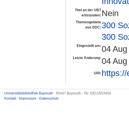
Innova
Titel an der UBT
Nein
entstanden:
Themengebiete
300 So
aus DDC:
300 So
Eingestellt am:
04 Aug
Letzte Änderung:
04 Aug
https:/
URI:
Universitätsbibliothek Bayreuth
- 95447 Bayreuth - Tel. 0921/553450
Kontakt
-
Impressum
-
Datenschutz