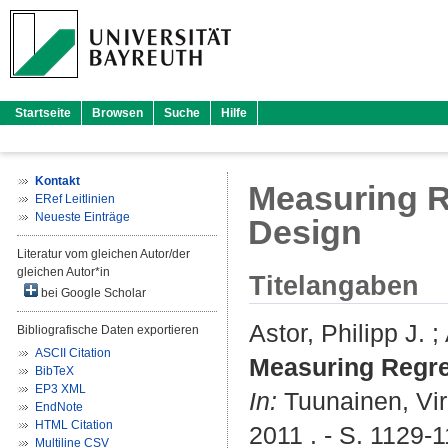
Startseite
Browsen
Suche
Hilfe
Kontakt
Measuring R
ERef Leitlinien
Neueste Einträge
Design
Literatur vom gleichen Autor/der
gleichen Autor*in
Titelangaben
bei Google Scholar
Astor, Philipp J.
;
Bibliografische Daten exportieren
ASCII Citation
Measuring Regret
BibTeX
EP3 XML
In:
Tuunainen, Vir
EndNote
HTML Citation
2011 . - S. 1129-
Multiline CSV