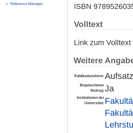
Reference Manager
ISBN 978952603
Volltext
Link zum Volltext
Weitere Angab
Aufsat
Publikationsform:
Begutachteter
Ja
Beitrag:
Institutionen der
Fakultä
Universität:
Fakultä
Lehrstu