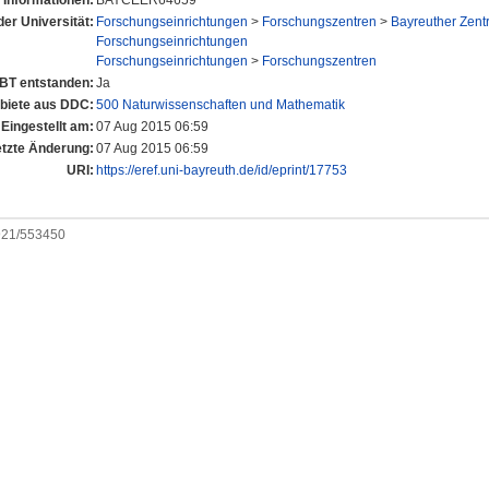
 Informationen:
BAYCEER64659
der Universität:
Forschungseinrichtungen
>
Forschungszentren
>
Bayreuther Zent
Forschungseinrichtungen
Forschungseinrichtungen
>
Forschungszentren
UBT entstanden:
Ja
iete aus DDC:
500 Naturwissenschaften und Mathematik
Eingestellt am:
07 Aug 2015 06:59
etzte Änderung:
07 Aug 2015 06:59
URI:
https://eref.uni-bayreuth.de/id/eprint/17753
0921/553450