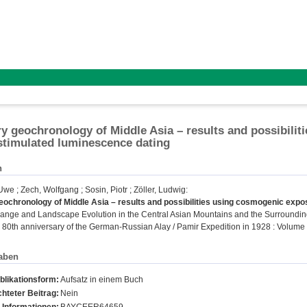
y geochronology of Middle Asia – results and possibili
 stimulated luminescence dating
n
 Uwe
;
Zech, Wolfgang
;
Sosin, Piotr
;
Zöller, Ludwig
:
ochronology of Middle Asia – results and possibilities using cosmogenic expos
nge and Landscape Evolution in the Central Asian Mountains and the Surrounding
80th anniversary of the German-Russian Alay / Pamir Expedition in 1928 : Volume o
aben
blikationsform:
Aufsatz in einem Buch
hteter Beitrag:
Nein