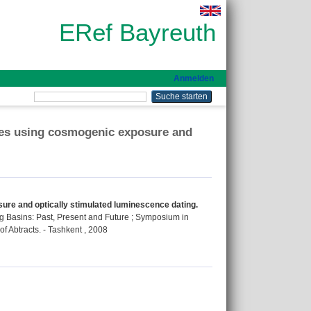
ERef Bayreuth
Anmelden
ties using cosmogenic exposure and
ure and optically stimulated luminescence dating.
 Basins: Past, Present and Future ; Symposium in
f Abtracts. - Tashkent , 2008