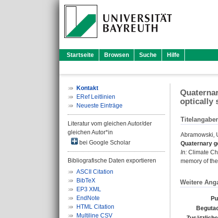
Startseite
Browsen
Suche
Hilfe
Kontakt
Quaternar
ERef Leitlinien
optically
Neueste Einträge
Titelangabe
Literatur vom gleichen Autor/der
gleichen Autor*in
Abramowski,
bei Google Scholar
Quaternary ge
In:
Climate Cha
Bibliografische Daten exportieren
memory of the 
ASCII Citation
BibTeX
Weitere Ang
EP3 XML
EndNote
Pu
HTML Citation
Begutac
Multiline CSV