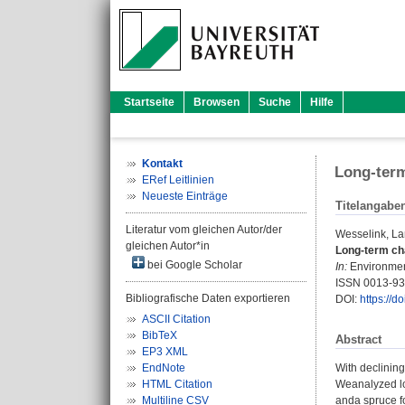
Startseite
Browsen
Suche
Hilfe
Kontakt
Long-term
ERef Leitlinien
Neueste Einträge
Titelangabe
Literatur vom gleichen Autor/der
Wesselink, La
gleichen Autor*in
Long-term cha
bei Google Scholar
In:
Environment
ISSN 0013-9
Bibliografische Daten exportieren
DOI:
https://
ASCII Citation
BibTeX
Abstract
EP3 XML
EndNote
With declining
HTML Citation
Weanalyzed lo
Multiline CSV
anda spruce f