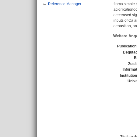
Reference Manager
froma simple m
acidificationo
decreased sign
inputs of Ca a
deposition, an
Weitere Ang
Publikatio
Begutac
B
Zusä
Informa
Institutio
Unive
Titel an 