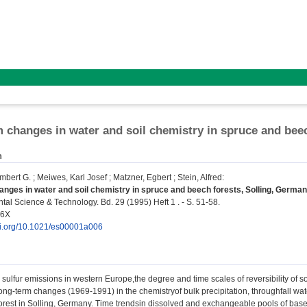
 changes in water and soil chemistry in spruce and bee
n
mbert G.
;
Meiwes, Karl Josef
;
Matzner, Egbert
;
Stein, Alfred
:
nges in water and soil chemistry in spruce and beech forests, Solling, German
al Science & Technology. Bd. 29 (1995) Heft 1 . - S. 51-58.
36X
doi.org/10.1021/es00001a006
 sulfur emissions in western Europe,the degree and time scales of reversibility of soi
ng-term changes (1969-1991) in the chemistryof bulk precipitation, throughfall wat
orest in Solling, Germany. Time trendsin dissolved and exchangeable pools of base