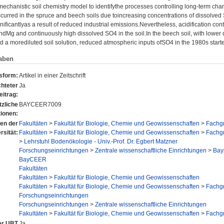
echanistic soil chemistry model to identifythe processes controlling long-term chan
ccurred in the spruce and beech soils due toincreasing concentrations of dissolved
ificantlyas a result of reduced industrial emissions.Nevertheless, acidification con
ndMg and continuously high dissolved SO4 in the soil.In the beech soil, with lower 
d a morediluted soil solution, reduced atmospheric inputs ofSO4 in the 1980s started
aben
nsform:
Artikel in einer Zeitschrift
hteter
Ja
eitrag:
tzliche
BAYCEER7009
tionen:
nen der
Fakultäten
>
Fakultät für Biologie, Chemie und Geowissenschaften
>
Fachg
rsität:
Fakultäten
>
Fakultät für Biologie, Chemie und Geowissenschaften
>
Fachg
>
Lehrstuhl Bodenökologie - Univ.-Prof. Dr. Egbert Matzner
Forschungseinrichtungen
>
Zentrale wissenschaftliche Einrichtungen
>
Bay
BayCEER
Fakultäten
Fakultäten
>
Fakultät für Biologie, Chemie und Geowissenschaften
Fakultäten
>
Fakultät für Biologie, Chemie und Geowissenschaften
>
Fachg
Forschungseinrichtungen
Forschungseinrichtungen
>
Zentrale wissenschaftliche Einrichtungen
Fakultäten
>
Fakultät für Biologie, Chemie und Geowissenschaften
>
Fachg
der UBT
Ja