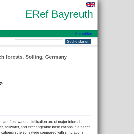
ERef Bayreuth
Anmelden
ch forests, Solling, Germany
y.
l andfreshwater acidification are of major interest.
er, soilwater, and exchangeable base cations in a beech
 cationsin the soils were compared with simulations