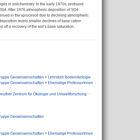
ges in soilchemistry. In the early 1970s, profound
 S04. After 1976,atmospheric deposition of SO4
tinued in the sprucesoil due to declining atmospheric
deposition levels,smaller declines of base cation
 off a recovery of the soil‘s base saturation.
ruppe Geowissenschaften
>
Lehrstuhl Bodenökologie
ruppe Geowissenschaften
>
Ehemalige ProfessorInnen
reuther Zentrum für Ökologie und Umweltforschung -
ruppe Geowissenschaften
ruppe Geowissenschaften
>
Ehemalige ProfessorInnen