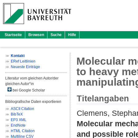
Startseite
Browsen
Suche
Hilfe
Kontakt
Molecular m
ERef Leitlinien
Neueste Einträge
to heavy met
Literatur vom gleichen Autor/der
manipulatin
gleichen Autor*in
bei Google Scholar
Titelangaben
Bibliografische Daten exportieren
ASCII Citation
Clemens, Stepha
BibTeX
EP3 XML
Molecular mechan
EndNote
HTML Citation
and possible rol
Multiline CSV