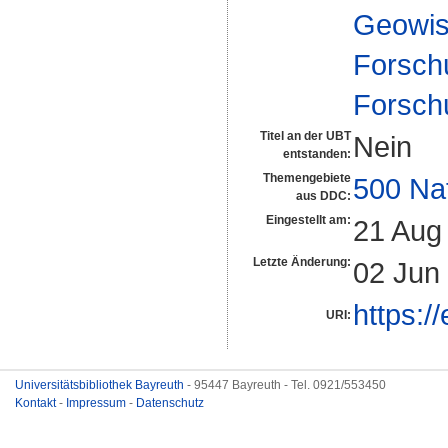
Geowis
Forsch
Forsch
Titel an der UBT
Nein
entstanden:
Themengebiete
500 Na
aus DDC:
Eingestellt am:
21 Aug
Letzte Änderung:
02 Jun
https:/
URI:
Universitätsbibliothek Bayreuth
- 95447 Bayreuth - Tel. 0921/553450
Kontakt
-
Impressum
-
Datenschutz