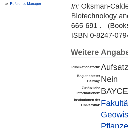
Reference Manager
In:
Oksman-Calden
Biotechnology and
665-691 . - (Books
ISBN 0-8247-079
Weitere Angab
Aufsat
Publikationsform:
Begutachteter
Nein
Beitrag:
Zusätzliche
BAYCE
Informationen:
Institutionen der
Fakultä
Universität:
Geowis
Pflanze