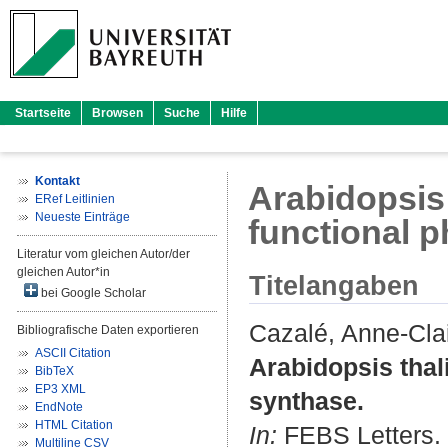
Startseite
Browsen
Suche
Hilfe
Kontakt
Arabidopsis
ERef Leitlinien
Neueste Einträge
functional p
Literatur vom gleichen Autor/der
gleichen Autor*in
Titelangaben
bei Google Scholar
Cazalé, Anne-Cla
Bibliografische Daten exportieren
ASCII Citation
Arabidopsis thal
BibTeX
EP3 XML
synthase.
EndNote
HTML Citation
In:
FEBS Letters. B
Multiline CSV