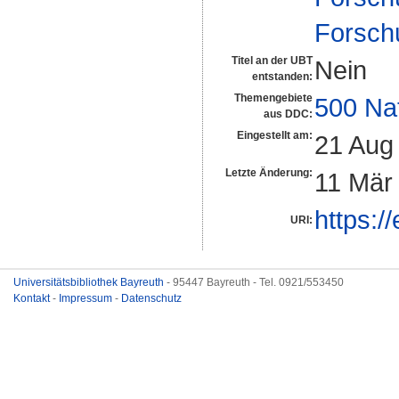
Forsch
Titel an der UBT
Nein
entstanden:
Themengebiete
500 Na
aus DDC:
Eingestellt am:
21 Aug
Letzte Änderung:
11 Mär
https:/
URI:
Universitätsbibliothek Bayreuth
- 95447 Bayreuth - Tel. 0921/553450
Kontakt
-
Impressum
-
Datenschutz