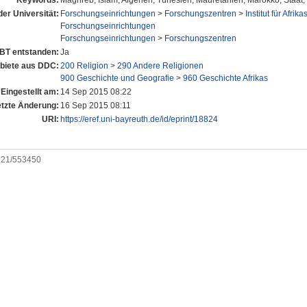
Keywords:
Maghreb; Islam; Algerien; Tunesien; Mauretanien; Marokko; Staat; 
der Universität:
Forschungseinrichtungen
>
Forschungszentren
>
Institut für Afrik
Forschungseinrichtungen
Forschungseinrichtungen
>
Forschungszentren
UBT entstanden:
Ja
iete aus DDC:
200 Religion
>
290 Andere Religionen
900 Geschichte und Geografie
>
960 Geschichte Afrikas
Eingestellt am:
14 Sep 2015 08:22
etzte Änderung:
16 Sep 2015 08:11
URI:
https://eref.uni-bayreuth.de/id/eprint/18824
0921/553450