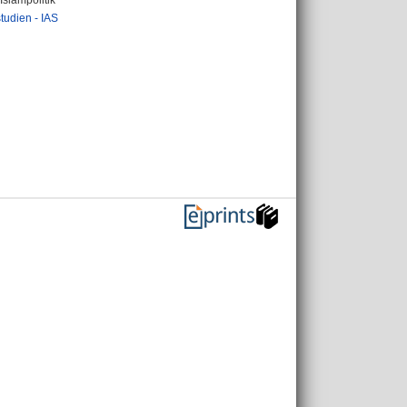
Islampolitik
astudien - IAS