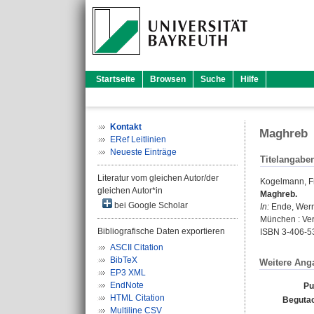
Startseite
Browsen
Suche
Hilfe
Kontakt
Maghreb
ERef Leitlinien
Neueste Einträge
Titelangabe
Literatur vom gleichen Autor/der
Kogelmann, F
gleichen Autor*in
Maghreb.
bei Google Scholar
In:
Ende, Wer
München : Verl
Bibliografische Daten exportieren
ISBN 3-406-5
ASCII Citation
BibTeX
Weitere Ang
EP3 XML
EndNote
Pu
HTML Citation
Begutac
Multiline CSV