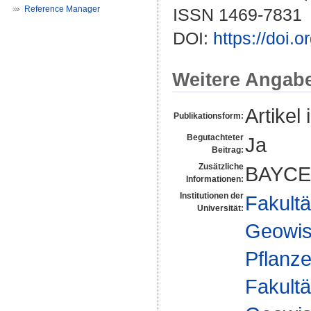
Reference Manager
ISSN 1469-7831
DOI:
https://doi
Weitere Angab
Artikel 
Publikationsform:
Begutachteter
Ja
Beitrag:
Zusätzliche
BAYCE
Informationen:
Institutionen der
Fakultä
Universität:
Geowis
Pflanz
Fakultä