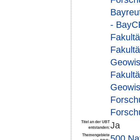
Bayreu
- Bay
Fakultä
Fakultä
Geowis
Fakultä
Geowis
Forsch
Forsch
Titel an der UBT
Ja
entstanden:
Themengebiete
500 Na