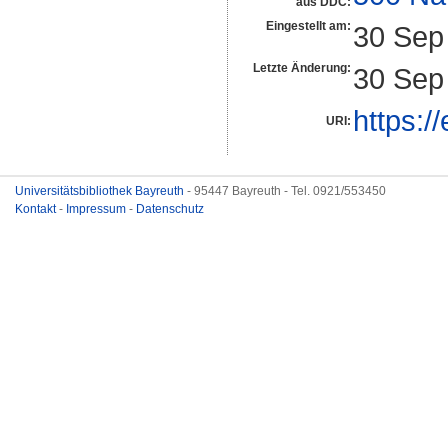
aus DDC:
Eingestellt am:
30 Sep
Letzte Änderung:
30 Sep
https:/
URI:
Universitätsbibliothek Bayreuth
- 95447 Bayreuth - Tel. 0921/553450
Kontakt
-
Impressum
-
Datenschutz