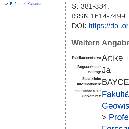
Reference Manager
S. 381-384.
ISSN 1614-7499
DOI:
https://doi
Weitere Angab
Artikel 
Publikationsform:
Begutachteter
Ja
Beitrag:
Zusätzliche
BAYCE
Informationen:
Institutionen der
Fakultä
Universität:
Geowis
>
Profe
Forsch