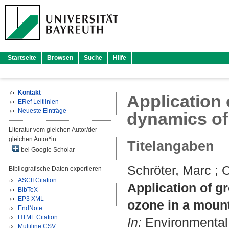
Startseite
Browsen
Suche
Hilfe
Kontakt
Application 
ERef Leitlinien
Neueste Einträge
dynamics of
Literatur vom gleichen Autor/der
gleichen Autor*in
Titelangaben
bei Google Scholar
Schröter, Marc
;
O
Bibliografische Daten exportieren
ASCII Citation
Application of g
BibTeX
EP3 XML
ozone in a moun
EndNote
HTML Citation
In:
Environmental 
Multiline CSV