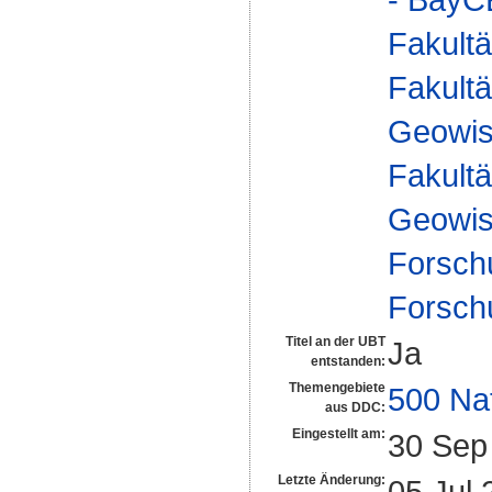
Fakultä
Fakultä
Geowis
Fakultä
Geowis
Forsch
Forsch
Titel an der UBT
Ja
entstanden:
Themengebiete
500 Na
aus DDC:
Eingestellt am:
30 Sep
Letzte Änderung:
05 Jul 