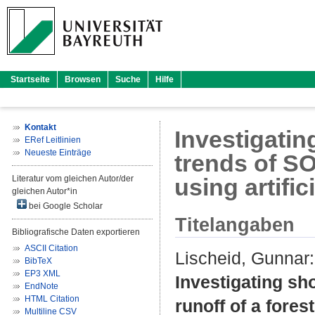
Startseite
Browsen
Suche
Hilfe
Kontakt
Investigati
ERef Leitlinien
Neueste Einträge
trends of SO
Literatur vom gleichen Autor/der
using artifi
gleichen Autor*in
bei Google Scholar
Titelangaben
Bibliografische Daten exportieren
ASCII Citation
Lischeid, Gunnar
:
BibTeX
EP3 XML
Investigating sh
EndNote
HTML Citation
runoff of a fores
Multiline CSV