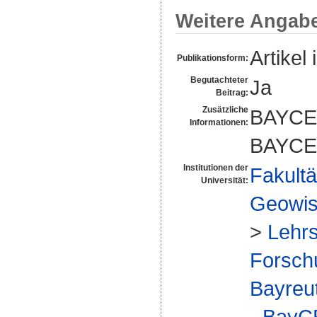
Weitere Angab
Artikel 
Publikationsform:
Begutachteter
Ja
Beitrag:
Zusätzliche
BAYCE
Informationen:
BAYCE
Institutionen der
Fakultä
Universität:
Geowis
>
Lehrs
Forsch
Bayreu
- Bay