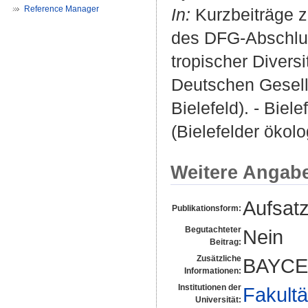
Reference Manager
In:
Kurzbeiträge z
des DFG-Abschlu
tropischer Divers
Deutschen Gesells
Bielefeld). - Biele
(Bielefelder ökolo
Weitere Angab
Aufsat
Publikationsform:
Begutachteter
Nein
Beitrag:
Zusätzliche
BAYCE
Informationen:
Institutionen der
Fakultä
Universität: