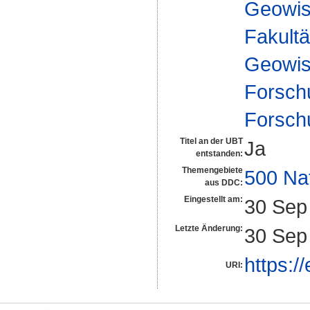
Geowis
Fakultä
Geowis
Forsch
Forsch
Titel an der UBT
Ja
entstanden:
Themengebiete
500 Na
aus DDC:
Eingestellt am:
30 Sep
Letzte Änderung:
30 Sep
https:/
URI: