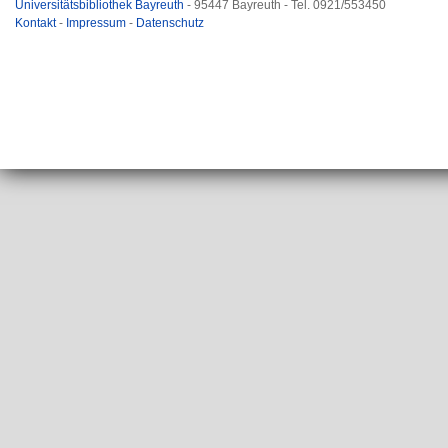
Universitätsbibliothek Bayreuth
- 95447 Bayreuth - Tel. 0921/553450
Kontakt
-
Impressum
-
Datenschutz