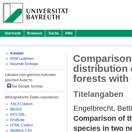
Startseite
Browsen
Suche
Hilfe
Kontakt
Comparison 
ERef Leitlinien
Neueste Einträge
distribution
Literatur vom gleichen Autor/der
forests with 
gleichen Autor*in
bei Google Scholar
Titelangaben
Bibliografische Daten exportieren
ASCII Citation
Engelbrecht, Bett
BibTeX
EP3 XML
Comparison of th
EndNote
HTML Citation
species in two ne
Multiline CSV