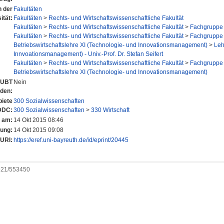
n der
Fakultäten
ität:
Fakultäten
>
Rechts- und Wirtschaftswissenschaftliche Fakultät
Fakultäten
>
Rechts- und Wirtschaftswissenschaftliche Fakultät
>
Fachgruppe 
Fakultäten
>
Rechts- und Wirtschaftswissenschaftliche Fakultät
>
Fachgruppe 
Betriebswirtschaftslehre XI (Technologie- und Innovationsmanagement)
>
Leh
Innvoationsmanagement) - Univ.-Prof. Dr. Stefan Seifert
Fakultäten
>
Rechts- und Wirtschaftswissenschaftliche Fakultät
>
Fachgruppe 
Betriebswirtschaftslehre XI (Technologie- und Innovationsmanagement)
r UBT
Nein
nden:
iete
300 Sozialwissenschaften
DDC:
300 Sozialwissenschaften
>
330 Wirtschaft
t am:
14 Okt 2015 08:46
rung:
14 Okt 2015 09:08
URI:
https://eref.uni-bayreuth.de/id/eprint/20445
0921/553450