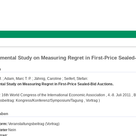
mental Study on Measuring Regret in First-Price Sealed
n
J.
;
Adam, Marc T. P.
;
Jähnig, Caroline
;
Seifert, Stefan
:
al Study on Measuring Regret in First-Price Sealed-Bid Auctions.
:
16th World Congress of the International Economic Association , 4.-8. Juli 2011 , B
gsbeitrag: Kongress/Konferenz/Symposium/Tagung , Vortrag )
aben
form:
Veranstaltungsbeitrag (Vortrag)
eter
Nein
trag: