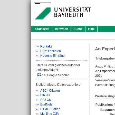
Startseite
Browsen
Suche
Hilfe
Kontakt
An Experi
ERef Leitlinien
Neueste Einträge
Titelangabe
Literatur vom gleichen Autor/der
Astor, Philipp 
gleichen Autor*in
An Experiment
bei Google Scholar
2011
Veranstaltung
Bibliografische Daten exportieren
(Veranstaltun
ASCII Citation
BibTeX
Weitere Ang
EP3 XML
EndNote
Publikations
HTML Citation
Begutacht
Multiline CSV
Bei