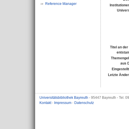
Reference Manager
Institutione
Univers
Titel an de
entsta
Themengeb
aus 
Eingestell
Letzte Ände
Universitätsbibliothek Bayreuth
- 95447 Bayreuth - Tel. 
Kontakt
-
Impressum
-
Datenschutz