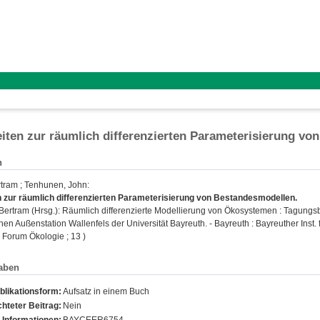
iten zur räumlich differenzierten Parameterisierung v
n
rtram
;
Tenhunen, John
:
n zur räumlich differenzierten Parameterisierung von Bestandesmodellen.
 Bertram
(Hrsg.): Räumlich differenzierte Modellierung von Ökosystemen : Tagungs
en Außenstation Wallenfels der Universität Bayreuth. - Bayreuth : Bayreuther Inst. 
r Forum Ökologie ; 13 )
aben
blikationsform:
Aufsatz in einem Buch
hteter Beitrag:
Nein