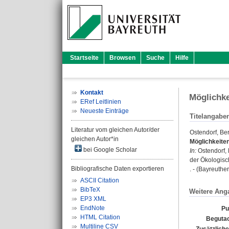
Startseite
Browsen
Suche
Hilfe
Kontakt
Möglichke
ERef Leitlinien
Neueste Einträge
Titelangabe
Literatur vom gleichen Autor/der
Ostendorf, Be
gleichen Autor*in
Möglichkeite
bei Google Scholar
In:
Ostendorf,
der Ökologisch
Bibliografische Daten exportieren
. - (Bayreuthe
ASCII Citation
BibTeX
Weitere Ang
EP3 XML
EndNote
Pu
HTML Citation
Begutac
Multiline CSV