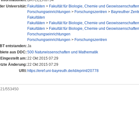
 Informationen:
BAYCEER6754
der Universität:
Fakultäten
>
Fakultät für Biologie, Chemie und Geowissenschafte
Forschungseinrichtungen
>
Forschungszentren
>
Bayreuther Zent
Fakultäten
Fakultäten
>
Fakultät für Biologie, Chemie und Geowissenschafte
Fakultäten
>
Fakultät für Biologie, Chemie und Geowissenschafte
Forschungseinrichtungen
Forschungseinrichtungen
>
Forschungszentren
UBT entstanden:
Ja
iete aus DDC:
500 Naturwissenschaften und Mathematik
Eingestellt am:
22 Okt 2015 07:29
etzte Änderung:
22 Okt 2015 07:29
URI:
https://eref.uni-bayreuth.de/id/eprint/20778
0921/553450