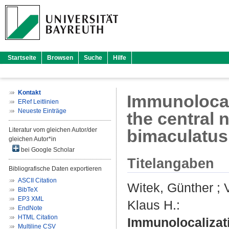
Startseite
Browsen
Suche
Hilfe
Kontakt
Immunolocali
ERef Leitlinien
Neueste Einträge
the central 
Literatur vom gleichen Autor/der
bimaculatus 
gleichen Autor*in
bei Google Scholar
Titelangaben
Bibliografische Daten exportieren
ASCII Citation
Witek, Günther
;
BibTeX
EP3 XML
Klaus H.
:
EndNote
HTML Citation
Immunolocalizatio
Multiline CSV