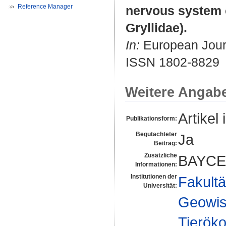
Reference Manager
nervous system o
Gryllidae).
In:
European Journ
ISSN 1802-8829
Weitere Angab
Artikel 
Publikationsform:
Begutachteter
Ja
Beitrag:
Zusätzliche
BAYCE
Informationen:
Institutionen der
Fakultä
Universität:
Geowis
Tieröko