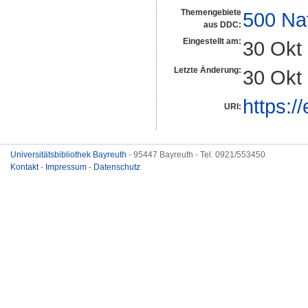
Themengebiete
500 Na
aus DDC:
Eingestellt am:
30 Okt
Letzte Änderung:
30 Okt
https:/
URI:
Universitätsbibliothek Bayreuth
- 95447 Bayreuth - Tel. 0921/553450
Kontakt
-
Impressum
-
Datenschutz