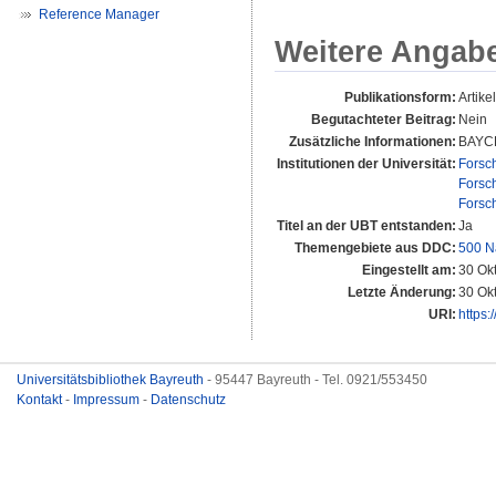
Reference Manager
Weitere Angab
Publikationsform:
Artikel
Begutachteter Beitrag:
Nein
Zusätzliche Informationen:
BAYC
Institutionen der Universität:
Forsc
Forsc
Forsc
Titel an der UBT entstanden:
Ja
Themengebiete aus DDC:
500 N
Eingestellt am:
30 Ok
Letzte Änderung:
30 Ok
URI:
https:
Universitätsbibliothek Bayreuth
- 95447 Bayreuth - Tel. 0921/553450
Kontakt
-
Impressum
-
Datenschutz