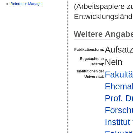
Reference Manager
(Arbeitspapiere zu
Entwicklungslände
Weitere Angab
Aufsat
Publikationsform:
Begutachteter
Nein
Beitrag:
Institutionen der
Fakultä
Universität:
Ehemal
Prof. D
Forsch
Institut