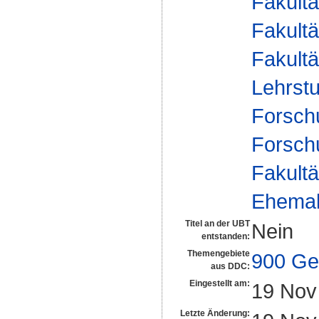
Fakultä
Fakultä
Fakultä
Lehrstu
Forsch
Forsch
Fakultä
Ehemal
Titel an der UBT
Nein
entstanden:
Themengebiete
900 Ge
aus DDC:
Eingestellt am:
19 Nov
Letzte Änderung: