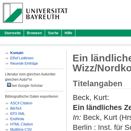
Startseite
Browsen
Suche
Hilfe
Kontakt
Ein ländlich
ERef Leitlinien
Neueste Einträge
Wizz/Nordk
Literatur vom gleichen Autor/der
gleichen Autor*in
Titelangaben
bei Google Scholar
Beck, Kurt
:
Bibliografische Daten exportieren
ASCII Citation
Ein ländliches Z
BibTeX
EP3 XML
In:
Beck, Kurt
(Hrs
EndNote
HTML Citation
Berlin : Inst. für 
Multiline CSV