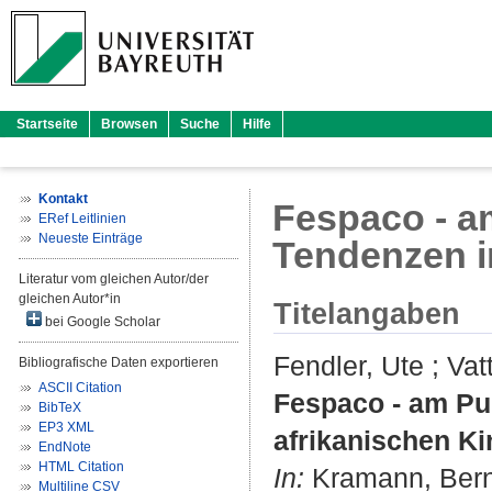
Startseite
Browsen
Suche
Hilfe
Kontakt
Fespaco - am
ERef Leitlinien
Neueste Einträge
Tendenzen i
Literatur vom gleichen Autor/der
gleichen Autor*in
Titelangaben
bei Google Scholar
Fendler, Ute
;
Vat
Bibliografische Daten exportieren
ASCII Citation
Fespaco - am Pu
BibTeX
EP3 XML
afrikanischen Ki
EndNote
HTML Citation
In:
Kramann, Ber
Multiline CSV