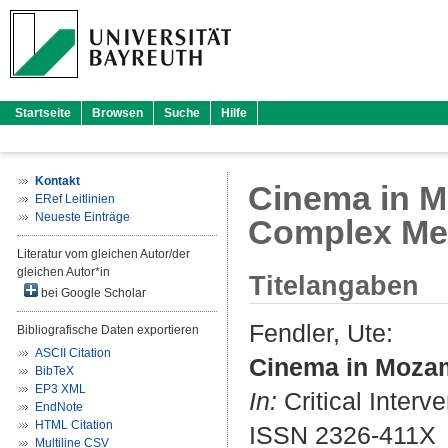
Startseite
Browsen
Suche
Hilfe
Kontakt
Cinema in M
ERef Leitlinien
Neueste Einträge
Complex Me
Literatur vom gleichen Autor/der
gleichen Autor*in
Titelangaben
bei Google Scholar
Fendler, Ute
:
Bibliografische Daten exportieren
ASCII Citation
Cinema in Mozam
BibTeX
EP3 XML
In:
Critical Interve
EndNote
HTML Citation
ISSN 2326-411X
Multiline CSV