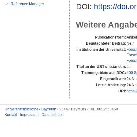
Reference Manager
DOI:
https://doi
Weitere Angab
Publikationsform:
Artikel
Begutachteter Beitrag:
Nein
Institutionen der Universität:
Forsc
Forsc
Forsc
Titel an der UBT entstanden:
Ja
Themengebiete aus DDC:
400 S
Eingestellt am:
24 No
Letzte Änderung:
24 No
URI:
https:
Universitätsbibliothek Bayreuth
- 95447 Bayreuth - Tel. 0921/553450
Kontakt
-
Impressum
-
Datenschutz