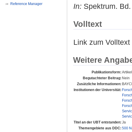
Reference Manager
In:
Spektrum. Bd. 7
Volltext
Link zum Volltext
Weitere Angab
Publikationsform:
Artikel
Begutachteter Beitrag:
Nein
Zusätzliche Informationen:
BAYC
Institutionen der Universität:
Forsc
Forsc
Forsc
Forsc
Servi
Servi
Titel an der UBT entstanden:
Ja
Themengebiete aus DDC:
500 N