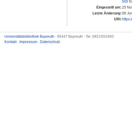
500 N
Eingestellt am:
25 No
Letzte Änderung:
08 Ju
URI:
https:
Universitätsbibliothek Bayreuth
- 95447 Bayreuth - Tel. 0921/553450
Kontakt
-
Impressum
-
Datenschutz