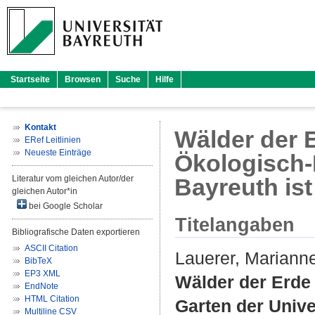
Startseite
Browsen
Suche
Hilfe
Kontakt
Wälder der 
ERef Leitlinien
Neueste Einträge
Ökologisch-
Literatur vom gleichen Autor/der
Bayreuth ist
gleichen Autor*in
bei Google Scholar
Titelangaben
Bibliografische Daten exportieren
ASCII Citation
Lauerer, Mariann
BibTeX
EP3 XML
Wälder der Erde
EndNote
HTML Citation
Garten der Unive
Multiline CSV