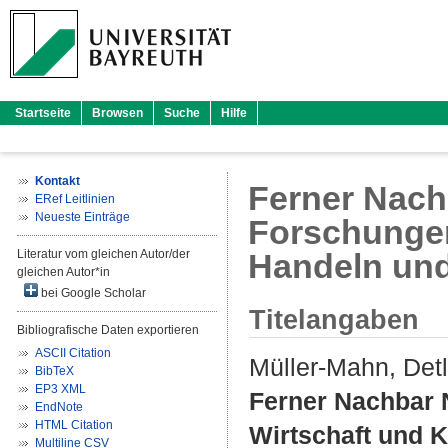
Startseite
Browsen
Suche
Hilfe
Kontakt
Ferner Nach
ERef Leitlinien
Neueste Einträge
Forschungen 
Literatur vom gleichen Autor/der
Handeln und
gleichen Autor*in
bei Google Scholar
Titelangaben
Bibliografische Daten exportieren
ASCII Citation
Müller-Mahn, Detl
BibTeX
EP3 XML
Ferner Nachbar 
EndNote
HTML Citation
Wirtschaft und K
Multiline CSV