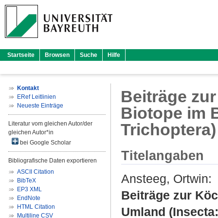
Startseite
Browsen
Suche
Hilfe
Kontakt
Beiträge zu
ERef Leitlinien
Neueste Einträge
Biotope im 
Literatur vom gleichen Autor/der
Trichoptera)
gleichen Autor*in
bei Google Scholar
Titelangaben
Bibliografische Daten exportieren
ASCII Citation
Ansteeg, Ortwin
:
BibTeX
EP3 XML
Beiträge zur Kö
EndNote
HTML Citation
Umland (Insecta:
Multiline CSV