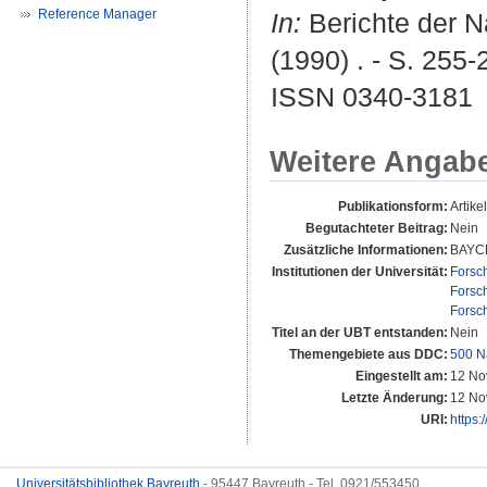
Reference Manager
In:
Berichte der N
(1990) . - S. 255-
ISSN 0340-3181
Weitere Angab
Publikationsform:
Artikel
Begutachteter Beitrag:
Nein
Zusätzliche Informationen:
BAYC
Institutionen der Universität:
Forsc
Forsc
Forsc
Titel an der UBT entstanden:
Nein
Themengebiete aus DDC:
500 N
Eingestellt am:
12 No
Letzte Änderung:
12 No
URI:
https:
Universitätsbibliothek Bayreuth
- 95447 Bayreuth - Tel. 0921/553450