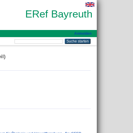
ERef Bayreuth
Anmelden
il)