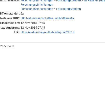
der Universität:
Forschungseinrichtungen
>
Forschungszentren
>
Bayreuther Zent
Forschungseinrichtungen
Forschungseinrichtungen
>
Forschungszentren
UBT entstanden:
Ja
iete aus DDC:
500 Naturwissenschaften und Mathematik
Eingestellt am:
12 Nov 2015 07:45
etzte Änderung:
12 Nov 2015 07:45
URI:
https://eref.uni-bayreuth.de/id/eprint/22518
0921/553450