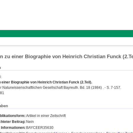
en zu einer Biographie von Heinrich Christian Funck (2.Te
n
d
:
u einer Biographie von Heinrich Christian Funck (2.Teil).
r Naturwissenschaftlichen Gesellschaft Bayreuth. Bd. 18 (1984) . - S. 7-157.
181
aben
blikationsform:
Artikel in einer Zeitschrift
hteter Beitrag:
Nein
 Informationen:
BAYCEER35630