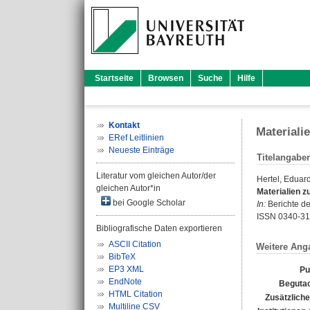
Startseite
Browsen
Suche
Hilfe
Kontakt
Materiali
ERef Leitlinien
Neueste Einträge
Titelangabe
Literatur vom gleichen Autor/der
Hertel, Eduar
gleichen Autor*in
Materialien z
bei Google Scholar
In:
Berichte de
ISSN 0340-3
Bibliografische Daten exportieren
ASCII Citation
Weitere Ang
BibTeX
EP3 XML
Pu
EndNote
Begutac
HTML Citation
Zusätzliche
Multiline CSV