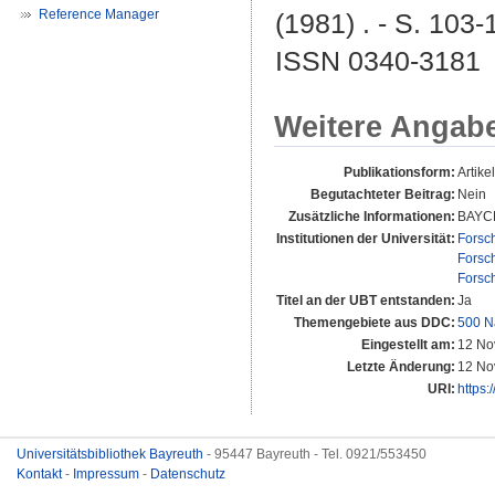
Reference Manager
(1981) . - S. 103-
ISSN 0340-3181
Weitere Angab
Publikationsform:
Artikel
Begutachteter Beitrag:
Nein
Zusätzliche Informationen:
BAYC
Institutionen der Universität:
Forsc
Forsc
Forsc
Titel an der UBT entstanden:
Ja
Themengebiete aus DDC:
500 N
Eingestellt am:
12 No
Letzte Änderung:
12 No
URI:
https:
Universitätsbibliothek Bayreuth
- 95447 Bayreuth - Tel. 0921/553450
Kontakt
-
Impressum
-
Datenschutz