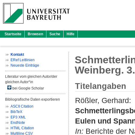
Startseite
Browsen
Suche
Hilfe
Kontakt
Schmetterli
ERef Leitlinien
Neueste Einträge
Weinberg. 3.
Literatur vom gleichen Autor/der
gleichen Autor*in
Titelangaben
bei Google Scholar
Rößler, Gerhard
:
Bibliografische Daten exportieren
ASCII Citation
Schmetterlingsb
BibTeX
EP3 XML
Eulen und Spann
EndNote
HTML Citation
In:
Berichte der N
Multiline CSV