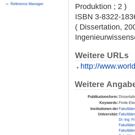
Reference Manager
Produktion ; 2 )
ISBN 3-8322-183
( Dissertation, 20
Ingenieurwissens
Weitere URLs
http://www.worl
Weitere Angab
Publikationsform:
Dissertat
Keywords:
Finite-El
Institutionen der
Fakultäte
Universität:
Fakultäte
Dr.-Ing. F
Fakultäte
Fakultäte