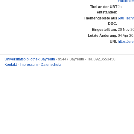
Fakultäte
Titel an der UBT
Ja
entstanden:
Themengebiete aus
600 Techn
DDC:
Eingestellt am:
20 Nov 2
Letzte Änderung:
04 Apr 20
URI:
https://er
Universitätsbibliothek Bayreuth
- 95447 Bayreuth - Tel. 0921/553450
Kontakt
-
Impressum
-
Datenschutz