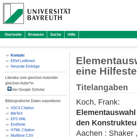
Startseite
Browsen
Suche
Hilfe
Kontakt
Elementausw
ERef Leitlinien
Neueste Einträge
eine Hilfest
Literatur vom gleichen Autor/der
gleichen Autor*in
Titelangaben
bei Google Scholar
Koch, Frank
:
Bibliografische Daten exportieren
ASCII Citation
Elementauswahl b
BibTeX
EP3 XML
den Konstrukteu
EndNote
HTML Citation
Aachen : Shaker , 
Multiline CSV