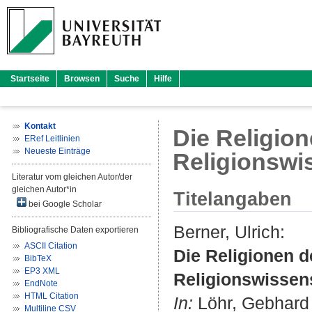
Startseite
Browsen
Suche
Hilfe
Kontakt
Die Religion
ERef Leitlinien
Neueste Einträge
Religionswi
Literatur vom gleichen Autor/der
gleichen Autor*in
Titelangaben
bei Google Scholar
Berner, Ulrich
:
Bibliografische Daten exportieren
ASCII Citation
Die Religionen d
BibTeX
EP3 XML
Religionswissen
EndNote
HTML Citation
In:
Löhr, Gebhard
Multiline CSV