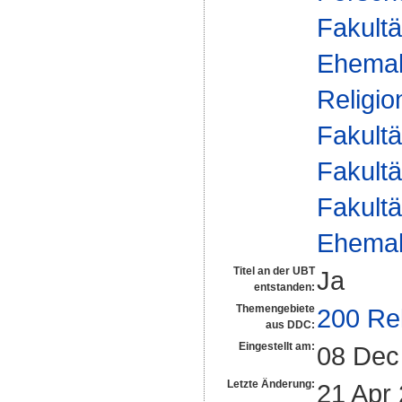
Fakultä
Ehemal
Religio
Fakultä
Fakultä
Fakultä
Ehemal
Titel an der UBT
Ja
entstanden:
Themengebiete
200 Rel
aus DDC:
Eingestellt am:
08 Dec
Letzte Änderung:
21 Apr