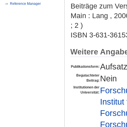
Reference Manager
Beiträge zum Vers
Main : Lang , 200
; 2 )
ISBN 3-631-3615
Weitere Angab
Aufsat
Publikationsform:
Begutachteter
Nein
Beitrag:
Institutionen der
Forsch
Universität:
Institut
Forsch
Forsch