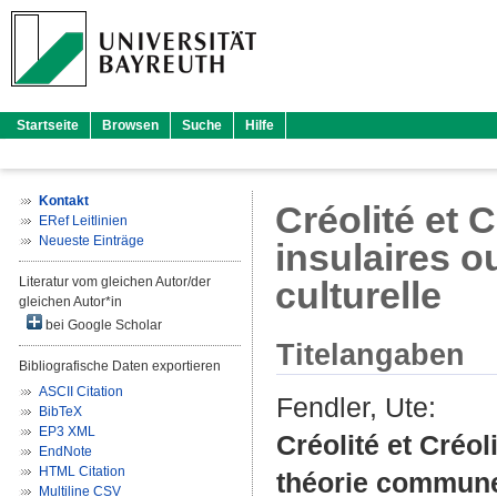
Startseite
Browsen
Suche
Hilfe
Kontakt
Créolité et 
ERef Leitlinien
Neueste Einträge
insulaires o
Literatur vom gleichen Autor/der
culturelle
gleichen Autor*in
bei Google Scholar
Titelangaben
Bibliografische Daten exportieren
ASCII Citation
Fendler, Ute
:
BibTeX
EP3 XML
Créolité et Créol
EndNote
HTML Citation
théorie commune 
Multiline CSV