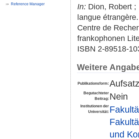
Reference Manager
In:
Dion, Robert
;
langue étrangère.
Centre de Recherc
frankophonen Lit
ISBN 2-89518-10
Weitere Angab
Aufsat
Publikationsform:
Begutachteter
Nein
Beitrag:
Institutionen der
Fakultä
Universität:
Fakultä
und Ko