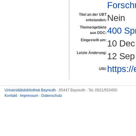
Forsch
Titel an der UBT
Nein
entstanden:
Themengebiete
400 Sp
aus DDC:
Eingestellt am:
10 Dec
Letzte Änderung:
12 Sep
https:/
URI:
Universitätsbibliothek Bayreuth
- 95447 Bayreuth - Tel. 0921/553450
Kontakt
-
Impressum
-
Datenschutz