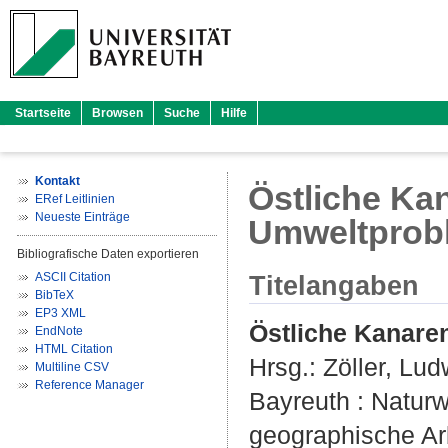
Startseite
Browsen
Suche
Hilfe
Kontakt
Östliche Kan
ERef Leitlinien
Neueste Einträge
Umweltprob
Bibliografische Daten exportieren
ASCII Citation
Titelangaben
BibTeX
EP3 XML
Östliche Kanare
EndNote
HTML Citation
Hrsg.:
Zöller, Lud
Multiline CSV
Reference Manager
Bayreuth : Naturwi
geographische Arb