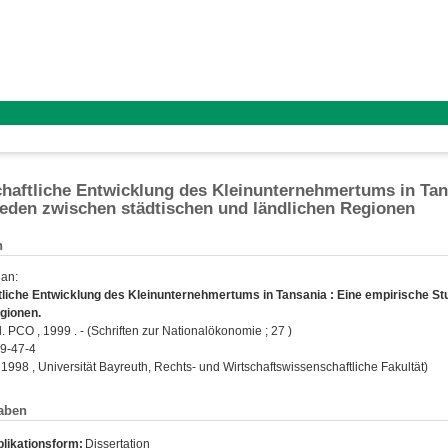
chaftliche Entwicklung des Kleinunternehmertums in Tan
eden zwischen städtischen und ländlichen Regionen
n
ian
:
tliche Entwicklung des Kleinunternehmertums in Tansania : Eine empirische S
gionen.
l. PCO , 1999 . - (Schriften zur Nationalökonomie ; 27 )
9-47-4
, 1998 , Universität Bayreuth, Rechts- und Wirtschaftswissenschaftliche Fakultät)
aben
likationsform:
Dissertation