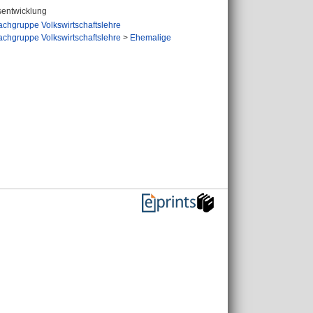
tsentwicklung
achgruppe Volkswirtschaftslehre
achgruppe Volkswirtschaftslehre
>
Ehemalige