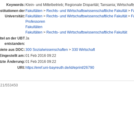
Keywords:
Klein- und Mittelbetrieb; Regionale Disparität; Tansania; Wirtschaf
nstitutionen der
Fakultäten
>
Rechts- und Wirtschaftswissenschaftliche Fakultät
>
F
Universität:
Fakultäten
>
Rechts- und Wirtschaftswissenschaftliche Fakultät
>
F
Professoren
Fakultäten
Fakultäten
>
Rechts- und Wirtschaftswissenschaftliche Fakultät
itel an der UBT
Ja
entstanden:
iete aus DDC:
300 Sozialwissenschaften
>
330 Wirtschaft
Eingestellt am:
01 Feb 2016 09:22
tzte Änderung:
01 Feb 2016 09:22
URI:
https://eref.uni-bayreuth.de/id/eprint/26790
0921/553450