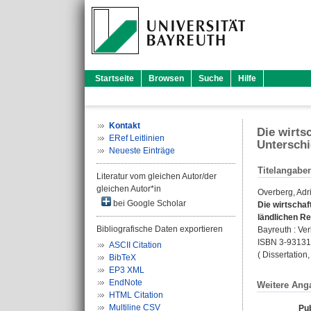
Startseite
Browsen
Suche
Hilfe
Kontakt
Die wirts
ERef Leitlinien
Unterschi
Neueste Einträge
Titelangabe
Literatur vom gleichen Autor/der
gleichen Autor*in
Overberg, Adr
bei Google Scholar
Die wirtschaf
ländlichen Re
Bibliografische Daten exportieren
Bayreuth : Ver
ISBN 3-93131
ASCII Citation
( Dissertation
BibTeX
EP3 XML
EndNote
Weitere Ang
HTML Citation
Multiline CSV
Pub