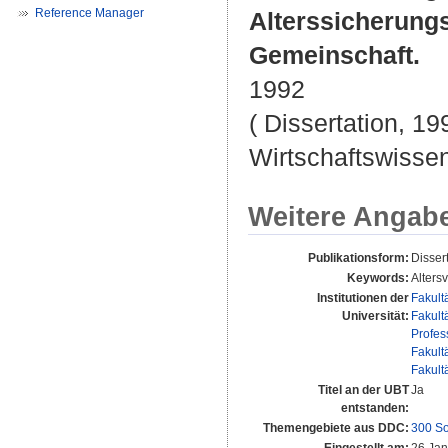
Reference Manager
Alterssicherung
Gemeinschaft.
1992
( Dissertation, 19
Wirtschaftswissen
Weitere Angab
Publikationsform:
Disser
Keywords:
Alters
Institutionen der
Fakult
Universität:
Fakult
Profes
Fakult
Fakult
Titel an der UBT
Ja
entstanden:
Themengebiete aus DDC:
300 So