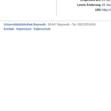
Eingestellt am:
26 Jan
Letzte Änderung:
26 Jan
URI:
https:/
Universitätsbibliothek Bayreuth
- 95447 Bayreuth - Tel. 0921/553450
Kontakt
-
Impressum
-
Datenschutz