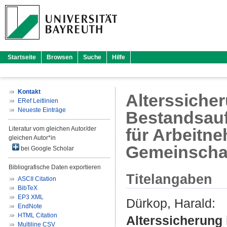
Startseite
Browsen
Suche
Hilfe
Kontakt
Alterssicher
ERef Leitlinien
Neueste Einträge
Bestandsauf
Literatur vom gleichen Autor/der
für Arbeitn
gleichen Autor*in
Gemeinscha
bei Google Scholar
Bibliografische Daten exportieren
Titelangaben
ASCII Citation
BibTeX
EP3 XML
Dürkop, Harald
:
EndNote
HTML Citation
Alterssicherung 
Multiline CSV