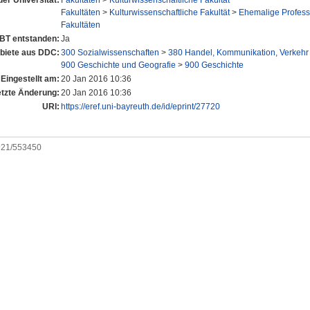
der Universität:
Fakultäten
>
Kulturwissenschaftliche Fakultät
Fakultäten
>
Kulturwissenschaftliche Fakultät
>
Ehemalige Profes
Fakultäten
UBT entstanden:
Ja
iete aus DDC:
300 Sozialwissenschaften
>
380 Handel, Kommunikation, Verkehr
900 Geschichte und Geografie
>
900 Geschichte
Eingestellt am:
20 Jan 2016 10:36
etzte Änderung:
20 Jan 2016 10:36
URI:
https://eref.uni-bayreuth.de/id/eprint/27720
0921/553450