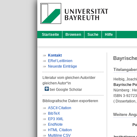
Startseite
Browsen
Suche
Hilfe
Kontakt
Bayrische
ERef Leitlinien
Neueste Einträge
Titelangabe
Literatur vom gleichen Autor/der
Helbig, Joach
gleichen Autor*in
Bayrische Pos
bei Google Scholar
Nürnberg : Hel
ISBN 3-92723
Bibliografische Daten exportieren
( Dissertation
ASCII Citation
BibTeX
Weitere Ang
EP3 XML
EndNote
Pu
HTML Citation
Multiline CSV