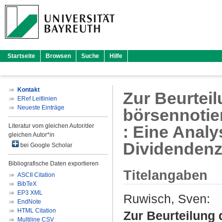
Startseite
Browsen
Suche
Hilfe
Kontakt
Zur Beurtei
ERef Leitlinien
Neueste Einträge
börsennotier
Literatur vom gleichen Autor/der
: Eine Anal
gleichen Autor*in
Dividendenz
bei Google Scholar
Bibliografische Daten exportieren
Titelangaben
ASCII Citation
BibTeX
EP3 XML
Ruwisch, Sven
:
EndNote
HTML Citation
Zur Beurteilung 
Multiline CSV