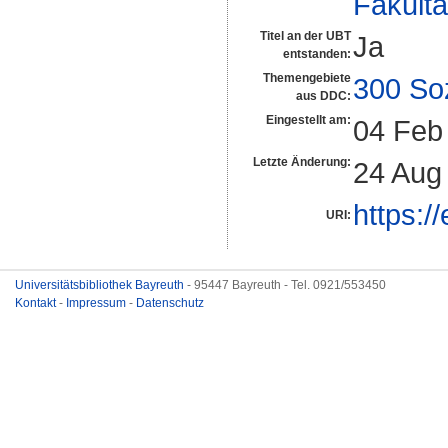
Fakultä
Titel an der UBT
Ja
entstanden:
Themengebiete
300 So
aus DDC:
Eingestellt am:
04 Feb
Letzte Änderung:
24 Aug
https:/
URI:
Universitätsbibliothek Bayreuth
- 95447 Bayreuth - Tel. 0921/553450
Kontakt
-
Impressum
-
Datenschutz