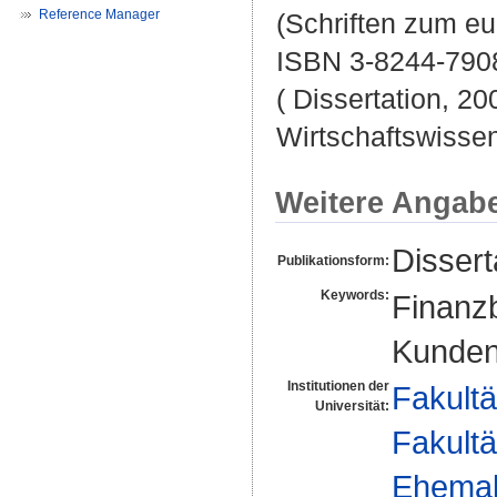
Reference Manager
(Schriften zum e
ISBN 3-8244-790
( Dissertation, 20
Wirtschaftswissen
Weitere Angab
Dissert
Publikationsform:
Keywords:
Finanz
Kunden
Institutionen der
Fakultä
Universität:
Fakultä
Ehemal