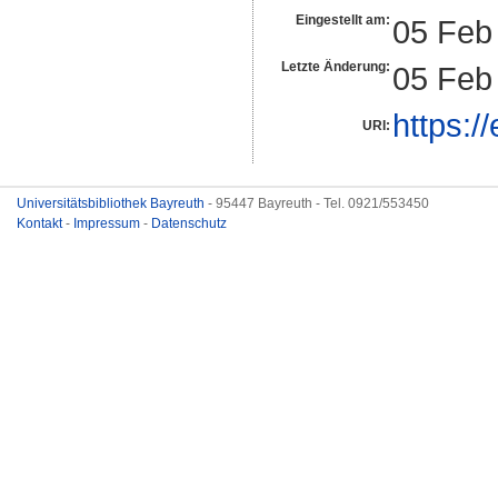
Eingestellt am:
05 Feb
Letzte Änderung:
05 Feb
https:/
URI:
Universitätsbibliothek Bayreuth
- 95447 Bayreuth - Tel. 0921/553450
Kontakt
-
Impressum
-
Datenschutz