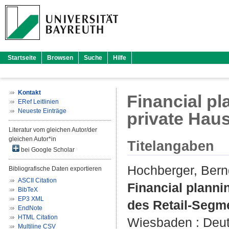
Startseite
Browsen
Suche
Hilfe
Kontakt
Financial pl
ERef Leitlinien
Neueste Einträge
private Hau
Literatur vom gleichen Autor/der
gleichen Autor*in
Titelangaben
bei Google Scholar
Hochberger, Bern
Bibliografische Daten exportieren
ASCII Citation
Financial planni
BibTeX
EP3 XML
des Retail-Segm
EndNote
HTML Citation
Wiesbaden : Deuts
Multiline CSV