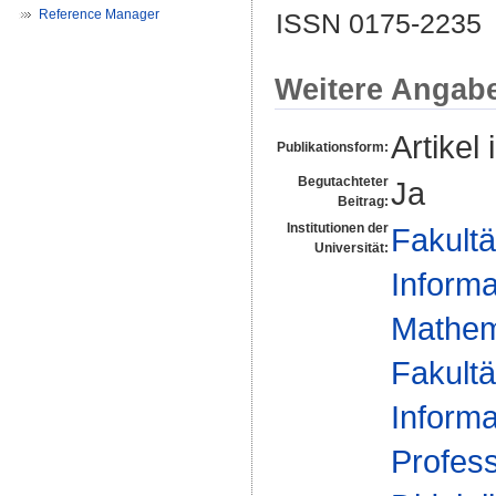
Reference Manager
ISSN 0175-2235
Weitere Angab
Artikel 
Publikationsform:
Begutachteter
Ja
Beitrag:
Institutionen der
Fakultä
Universität:
Informa
Mathema
Fakultä
Informa
Profes