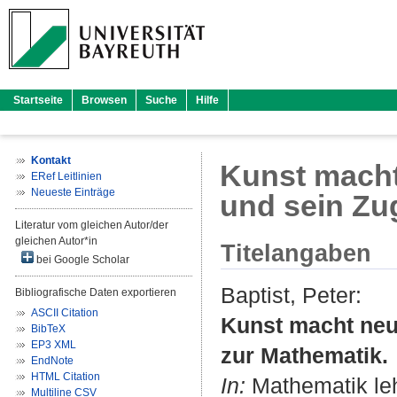
Startseite
Browsen
Suche
Hilfe
Kontakt
Kunst macht
ERef Leitlinien
Neueste Einträge
und sein Zu
Literatur vom gleichen Autor/der
gleichen Autor*in
Titelangaben
bei Google Scholar
Baptist, Peter
:
Bibliografische Daten exportieren
ASCII Citation
Kunst macht neu
BibTeX
EP3 XML
zur Mathematik.
EndNote
HTML Citation
In:
Mathematik lehr
Multiline CSV