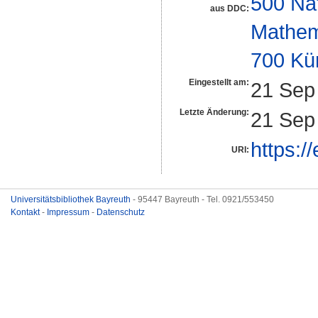
500 Na
aus DDC:
Mathem
700 Kü
Eingestellt am:
21 Sep
Letzte Änderung:
21 Sep
https:/
URI:
Universitätsbibliothek Bayreuth
- 95447 Bayreuth - Tel. 0921/553450
Kontakt
-
Impressum
-
Datenschutz