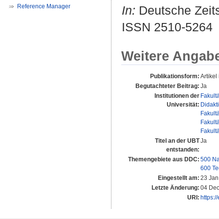
Reference Manager
In:
Deutsche Zeitsc
ISSN 2510-5264
Weitere Angab
Publikationsform:
Artikel 
Begutachteter Beitrag:
Ja
Institutionen der
Fakult
Universität:
Didakt
Fakult
Fakult
Fakult
Titel an der UBT
Ja
entstanden:
Themengebiete aus DDC:
500 Na
600 Te
Eingestellt am:
23 Jan
Letzte Änderung:
04 Dec
URI:
https:/