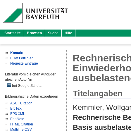
Startseite
Browsen
Suche
Hilfe
Kontakt
Rechnerisc
ERef Leitlinien
Neueste Einträge
Einwiederh
Literatur vom gleichen Autor/der
ausbelasten
gleichen Autor*in
bei Google Scholar
Titelangaben
Bibliografische Daten exportieren
ASCII Citation
Kemmler, Wolfga
BibTeX
EP3 XML
Rechnerische B
EndNote
HTML Citation
Basis ausbelast
Multiline CSV