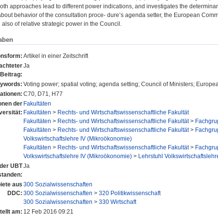
both approaches lead to different power indications, and investigates the determin
out behavior of the consultation proce- dure’s agenda setter, the European Commiss
also of relative strategic power in the Council.
aben
onsform:
Artikel in einer Zeitschrift
achteter
Ja
Beitrag:
ywords:
Voting power; spatial voting; agenda setting; Council of Ministers; Euro
ationen:
C70, D71, H77
ionen der
Fakultäten
versität:
Fakultäten
>
Rechts- und Wirtschaftswissenschaftliche Fakultät
Fakultäten
>
Rechts- und Wirtschaftswissenschaftliche Fakultät
>
Fachgrup
Fakultäten
>
Rechts- und Wirtschaftswissenschaftliche Fakultät
>
Fachgrup
Volkswirtschaftslehre IV (Mikroökonomie)
Fakultäten
>
Rechts- und Wirtschaftswissenschaftliche Fakultät
>
Fachgrup
Volkswirtschaftslehre IV (Mikroökonomie)
>
Lehrstuhl Volkswirtschaftslehr
n der UBT
Ja
standen:
ete aus
300 Sozialwissenschaften
DDC:
300 Sozialwissenschaften
>
320 Politikwissenschaft
300 Sozialwissenschaften
>
330 Wirtschaft
tellt am:
12 Feb 2016 09:21