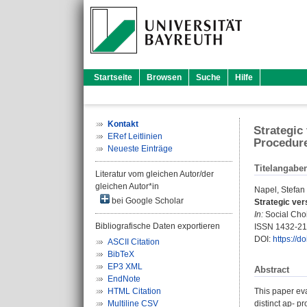
Startseite
Browsen
Suche
Hilfe
Kontakt
Strategic
ERef Leitlinien
Procedur
Neueste Einträge
Titelangabe
Literatur vom gleichen Autor/der
gleichen Autor*in
Napel, Stefan
bei Google Scholar
Strategic ver
In:
Social Choi
Bibliografische Daten exportieren
ISSN 1432-2
DOI:
https://
ASCII Citation
BibTeX
EP3 XML
Abstract
EndNote
HTML Citation
This paper eva
Multiline CSV
distinct ap- p