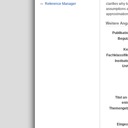
Reference Manager
clarifies why 
assumptions ab
approximation 
Weitere Ang
Publikati
Begut
Ke
Fachklassifik
Institut
Uni
Titel a
ent
Themengebi
Einges