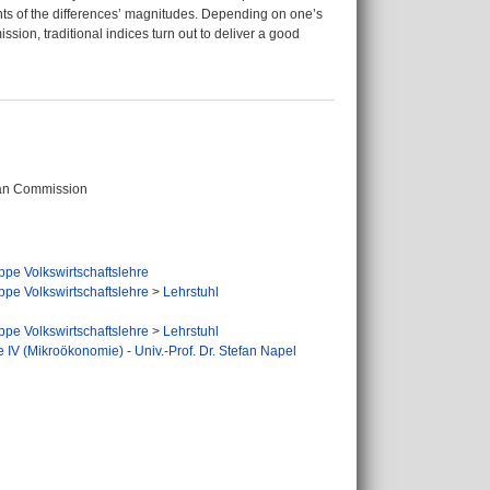
ants of the differences’ magnitudes. Depending on one’s
ion, traditional indices turn out to deliver a good
pean Commission
pe Volkswirtschaftslehre
pe Volkswirtschaftslehre
>
Lehrstuhl
pe Volkswirtschaftslehre
>
Lehrstuhl
e IV (Mikroökonomie) - Univ.-Prof. Dr. Stefan Napel