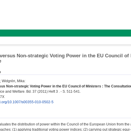
 versus Non-strategic Voting Power in the EU Council of 
e
n
;
Widgrén, Mika
:
sus Non-strategic Voting Power in the EU Council of Ministers : The Consultati
ce and Welfare. Bd. 37 (2011) Heft 3 . - S. 511-541.
17X
doi.org/10.1007/s00355-010-0502-5
luates the distribution of power within the Council of the European Union from the a
roaches: (1) applying traditional voting power indices; (2) carrying out strategic equi