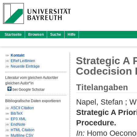
Startseite
Browsen
Suche
Hilfe
Kontakt
Strategic A 
ERef Leitlinien
Neueste Einträge
Codecision 
Literatur vom gleichen Autor/der
gleichen Autor*in
Titelangaben
bei Google Scholar
Napel, Stefan
;
Wi
Bibliografische Daten exportieren
ASCII Citation
Strategic A Prio
BibTeX
EP3 XML
Procedure.
EndNote
HTML Citation
In:
Homo Oeconomic
Multiline CSV