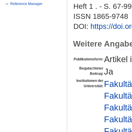
Reference Manager
Heft 1 . - S. 67-99
ISSN 1865-9748
DOI:
https://doi
Weitere Angab
Artikel 
Publikationsform:
Begutachteter
Ja
Beitrag:
Institutionen der
Fakultä
Universität:
Fakultä
Fakultä
Fakultä
Fakultä