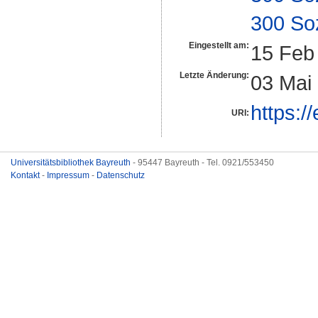
300 So
Eingestellt am:
15 Feb
Letzte Änderung:
03 Mai
https:/
URI:
Universitätsbibliothek Bayreuth
- 95447 Bayreuth - Tel. 0921/553450
Kontakt
-
Impressum
-
Datenschutz