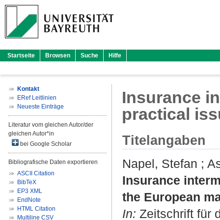
Startseite
Browsen
Suche
Hilfe
Kontakt
Insurance in
ERef Leitlinien
Neueste Einträge
practical is
Literatur vom gleichen Autor/der
gleichen Autor*in
Titelangaben
bei Google Scholar
Napel, Stefan
;
As
Bibliografische Daten exportieren
ASCII Citation
Insurance interme
BibTeX
EP3 XML
the European ma
EndNote
HTML Citation
In:
Zeitschrift fü
Multiline CSV