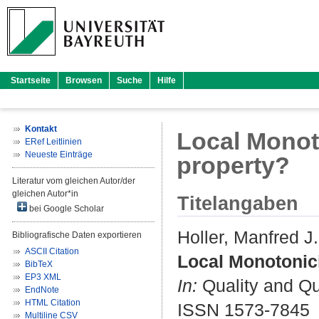
Startseite
Browsen
Suche
Hilfe
Kontakt
Local Monoto
ERef Leitlinien
Neueste Einträge
property?
Literatur vom gleichen Autor/der
gleichen Autor*in
Titelangaben
bei Google Scholar
Holler, Manfred J.
Bibliografische Daten exportieren
ASCII Citation
Local Monotonici
BibTeX
EP3 XML
In:
Quality and Qua
EndNote
HTML Citation
ISSN 1573-7845
Multiline CSV