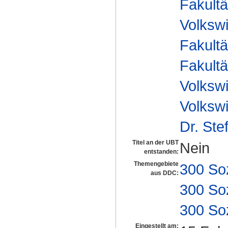
Fakultä
Volkswi
Fakultä
Fakultä
Volkswi
Volkswi
Dr. Ste
Titel an der UBT
Nein
entstanden:
Themengebiete
300 So
aus DDC:
300 So
300 So
Eingestellt am: