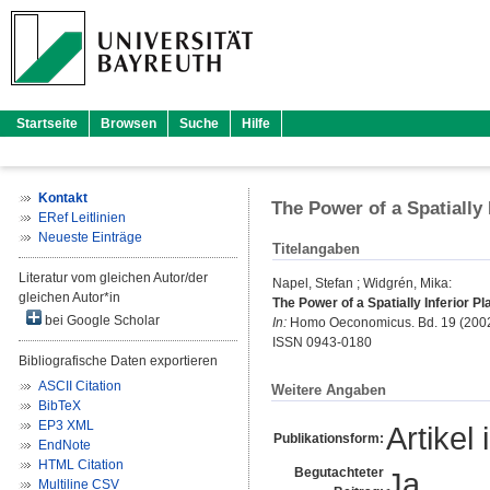
Startseite
Browsen
Suche
Hilfe
Kontakt
The Power of a Spatially 
ERef Leitlinien
Neueste Einträge
Titelangaben
Literatur vom gleichen Autor/der
Napel, Stefan
;
Widgrén, Mika
:
gleichen Autor*in
The Power of a Spatially Inferior Pl
bei Google Scholar
In:
Homo Oeconomicus. Bd. 19 (2002) 
ISSN 0943-0180
Bibliografische Daten exportieren
ASCII Citation
Weitere Angaben
BibTeX
EP3 XML
Artikel 
Publikationsform:
EndNote
HTML Citation
Begutachteter
Ja
Multiline CSV