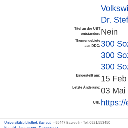
Volkswi
Dr. Ste
Titel an der UBT
Nein
entstanden:
Themengebiete
300 So
aus DDC:
300 So
300 So
Eingestellt am:
15 Feb
Letzte Änderung:
03 Mai
https:/
URI:
Universitätsbibliothek Bayreuth
- 95447 Bayreuth - Tel. 0921/553450
Kontakt
-
Impressum
-
Datenschutz