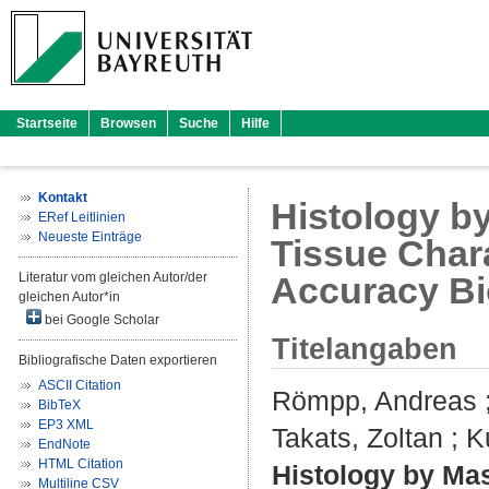
Startseite
Browsen
Suche
Hilfe
Kontakt
Histology b
ERef Leitlinien
Neueste Einträge
Tissue Char
Literatur vom gleichen Autor/der
Accuracy Bi
gleichen Autor*in
bei Google Scholar
Titelangaben
Bibliografische Daten exportieren
ASCII Citation
Römpp, Andreas
BibTeX
EP3 XML
Takats, Zoltan
;
K
EndNote
HTML Citation
Histology by Mas
Multiline CSV