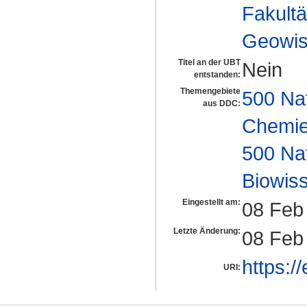
Fakultä
Geowis
Titel an der UBT
Nein
entstanden:
Themengebiete
500 Na
aus DDC:
Chemi
500 Na
Biowiss
Eingestellt am:
08 Feb
Letzte Änderung:
08 Feb
https:/
URI: