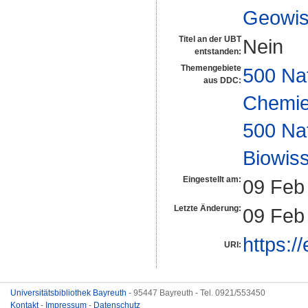
Geowis
Titel an der UBT
Nein
entstanden:
Themengebiete
500 Na
aus DDC:
Chemi
500 Na
Biowiss
Eingestellt am:
09 Feb
Letzte Änderung:
09 Feb
https:/
URI:
Universitätsbibliothek Bayreuth
- 95447 Bayreuth - Tel. 0921/553450
Kontakt
-
Impressum
-
Datenschutz