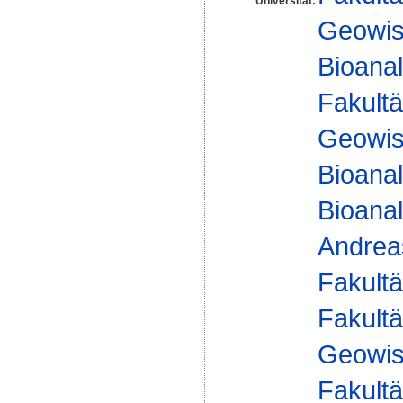
Universität:
Geowis
Bioanal
Fakultä
Geowis
Bioanal
Bioanal
Andre
Fakultä
Fakultä
Geowis
Fakultä