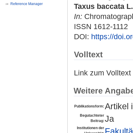
Reference Manager
Taxus baccata L
In:
Chromatographi
ISSN 1612-1112
DOI:
https://doi.
Volltext
Link zum Volltext
Weitere Angab
Artikel 
Publikationsform:
Begutachteter
Ja
Beitrag:
Institutionen der
Fakultä