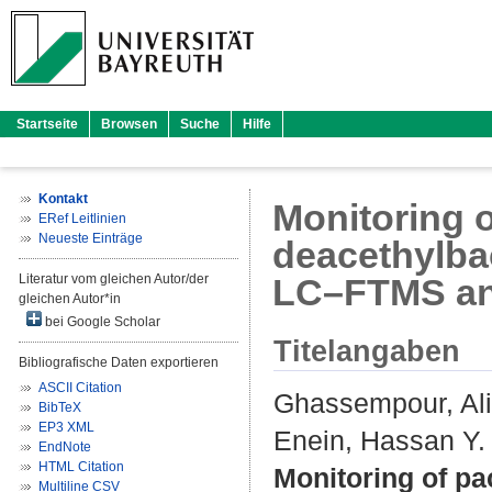
Startseite
Browsen
Suche
Hilfe
Kontakt
Monitoring o
ERef Leitlinien
Neueste Einträge
deacethylbac
Literatur vom gleichen Autor/der
LC–FTMS an
gleichen Autor*in
bei Google Scholar
Titelangaben
Bibliografische Daten exportieren
ASCII Citation
Ghassempour, Ali
BibTeX
EP3 XML
Enein, Hassan Y.
EndNote
HTML Citation
Monitoring of pac
Multiline CSV