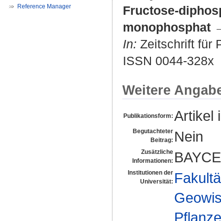
Reference Manager
Fructose-dipho
monophosphat 
In:
Zeitschrift für
ISSN 0044-328x
Weitere Angab
Artikel 
Publikationsform:
Begutachteter
Nein
Beitrag:
Zusätzliche
BAYCE
Informationen:
Institutionen der
Fakultä
Universität:
Geowis
Pflanze