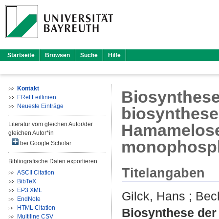
Startseite
Browsen
Suche
Hilfe
Kontakt
Biosynthese
ERef Leitlinien
Neueste Einträge
biosynthese
Literatur vom gleichen Autor/der
Hamamelose
gleichen Autor*in
monophosp
bei Google Scholar
Bibliografische Daten exportieren
Titelangaben
ASCII Citation
BibTeX
EP3 XML
Gilck, Hans
;
Bec
EndNote
HTML Citation
Biosynthese der
Multiline CSV