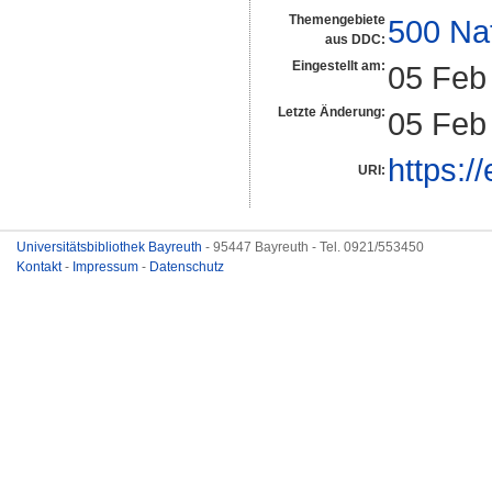
Themengebiete
500 Na
aus DDC:
Eingestellt am:
05 Feb
Letzte Änderung:
05 Feb
https:/
URI:
Universitätsbibliothek Bayreuth
- 95447 Bayreuth - Tel. 0921/553450
Kontakt
-
Impressum
-
Datenschutz