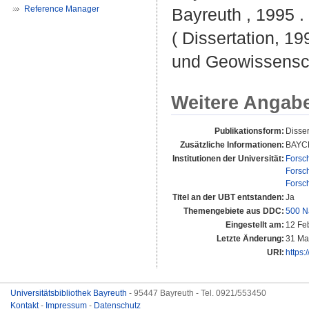
Reference Manager
Bayreuth , 1995 . 
( Dissertation, 19
und Geowissensc
Weitere Angab
Publikationsform:
Disser
Zusätzliche Informationen:
BAYC
Institutionen der Universität:
Forsc
Forsc
Forsc
Titel an der UBT entstanden:
Ja
Themengebiete aus DDC:
500 N
Eingestellt am:
12 Fe
Letzte Änderung:
31 Ma
URI:
https:
Universitätsbibliothek Bayreuth
- 95447 Bayreuth - Tel. 0921/553450
Kontakt
-
Impressum
-
Datenschutz