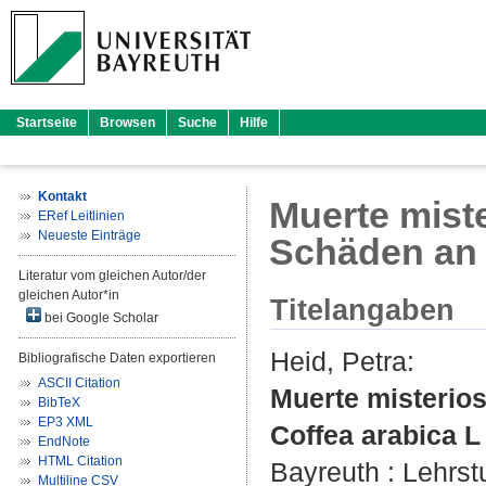
Startseite
Browsen
Suche
Hilfe
Kontakt
Muerte mist
ERef Leitlinien
Neueste Einträge
Schäden an 
Literatur vom gleichen Autor/der
gleichen Autor*in
Titelangaben
bei Google Scholar
Heid, Petra
:
Bibliografische Daten exportieren
ASCII Citation
Muerte misterio
BibTeX
EP3 XML
Coffea arabica L
EndNote
HTML Citation
Bayreuth : Lehrs
Multiline CSV