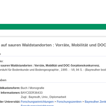
auf sauren Waldstandorten : Vorräte, Mobilität und DO
n
ike
:
 sauren Waldstandorten : Vorräte, Mobilität und DOC-Sorptionskonkurrenz.
rstuhl für Bodenkunde und Bodengeographie , 1995 . - VII, 94 S. - (Bayreuther bod
aben
blikationsform:
Buch / Monografie
 Informationen:
BAYCEER36433
Zugl.: Bayreuth, Univ., Diplomarbeit
der Universität:
Forschungseinrichtungen
>
Forschungszentren
>
Bayreuther Zent