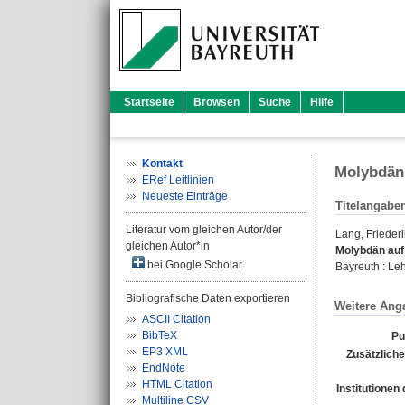
Startseite
Browsen
Suche
Hilfe
Kontakt
Molybdän 
ERef Leitlinien
Neueste Einträge
Titelangabe
Literatur vom gleichen Autor/der
Lang, Frieder
gleichen Autor*in
Molybdän auf
bei Google Scholar
Bayreuth : Leh
Bibliografische Daten exportieren
Weitere Ang
ASCII Citation
BibTeX
Pu
EP3 XML
Zusätzliche
EndNote
HTML Citation
Institutionen 
Multiline CSV