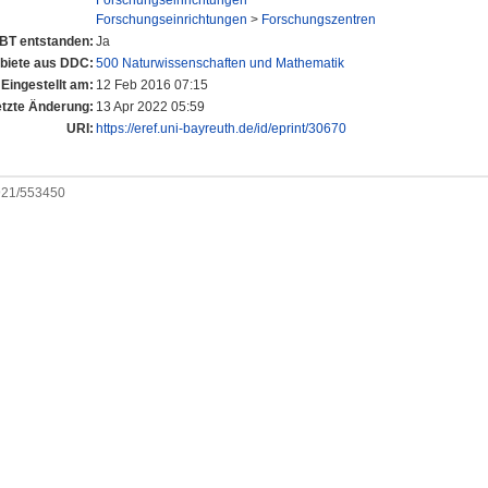
Forschungseinrichtungen
Forschungseinrichtungen
>
Forschungszentren
UBT entstanden:
Ja
iete aus DDC:
500 Naturwissenschaften und Mathematik
Eingestellt am:
12 Feb 2016 07:15
etzte Änderung:
13 Apr 2022 05:59
URI:
https://eref.uni-bayreuth.de/id/eprint/30670
0921/553450