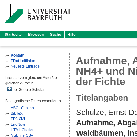
Startseite
Browsen
Suche
Hilfe
Kontakt
Aufnahme, A
ERef Leitlinien
Neueste Einträge
NH4+ und Ni
Literatur vom gleichen Autor/der
der Fichte
gleichen Autor*in
bei Google Scholar
Titelangaben
Bibliografische Daten exportieren
ASCII Citation
Schulze, Ernst-De
BibTeX
EP3 XML
Aufnahme, Abgab
EndNote
HTML Citation
Waldbäumen, ins
Multiline CSV