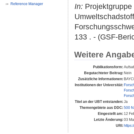
Reference Manager
In:
Projektgruppe 
Umweltschadstoff
Forschungsschwer
133 . - (GSF-Beric
Weitere Angab
Publikationsform:
Aufsa
Begutachteter Beitrag:
Nein
Zusätzliche Informationen:
BAYC
Institutionen der Universität:
Forsc
Forsc
Forsc
Titel an der UBT entstanden:
Ja
Themengebiete aus DDC:
500 N
Eingestellt am:
12 Fe
Letzte Änderung:
03 Ma
URI:
https: