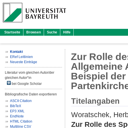
Startseite
Browsen
Suche
Hilfe
Kontakt
Zur Rolle d
ERef Leitlinien
Neueste Einträge
Allgemeine 
Literatur vom gleichen Autor/der
Beispiel de
gleichen Autor*in
Partenkirch
bei Google Scholar
Bibliografische Daten exportieren
Titelangaben
ASCII Citation
BibTeX
EP3 XML
Woratschek, Herb
EndNote
HTML Citation
Zur Rolle des S
Multiline CSV