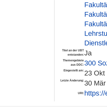
Fakultä
Fakultä
Fakultä
Lehrstu
Dienst
Titel an der UBT
Ja
entstanden:
Themengebiete
300 So
aus DDC:
Eingestellt am:
23 Okt
Letzte Änderung:
30 Mär
https:/
URI: