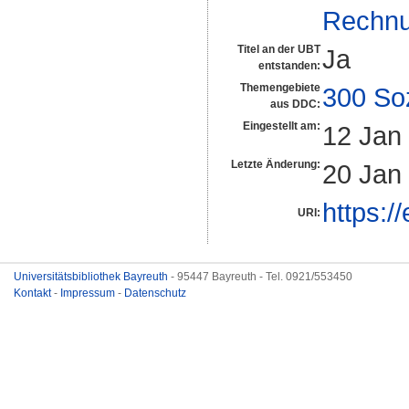
Rechnu
Titel an der UBT
Ja
entstanden:
Themengebiete
300 So
aus DDC:
Eingestellt am:
12 Jan
Letzte Änderung:
20 Jan
https:/
URI:
Universitätsbibliothek Bayreuth
- 95447 Bayreuth - Tel. 0921/553450
Kontakt
-
Impressum
-
Datenschutz