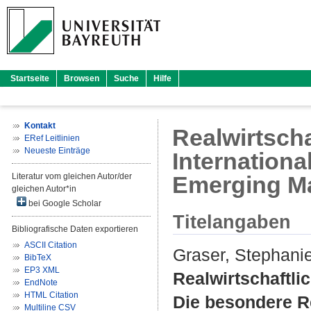
Startseite
Browsen
Suche
Hilfe
Kontakt
Realwirtscha
ERef Leitlinien
Neueste Einträge
Internationa
Literatur vom gleichen Autor/der
Emerging Ma
gleichen Autor*in
bei Google Scholar
Titelangaben
Bibliografische Daten exportieren
ASCII Citation
Graser, Stephani
BibTeX
EP3 XML
Realwirtschaftlic
EndNote
HTML Citation
Die besondere Re
Multiline CSV