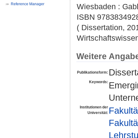
Reference Manager
Wiesbaden : Gabl
ISBN 978383492
( Dissertation, 2
Wirtschaftswissen
Weitere Angab
Dissert
Publikationsform:
Keywords:
Emergin
Unter
Institutionen der
Fakultä
Universität:
Fakultä
Lehrstu